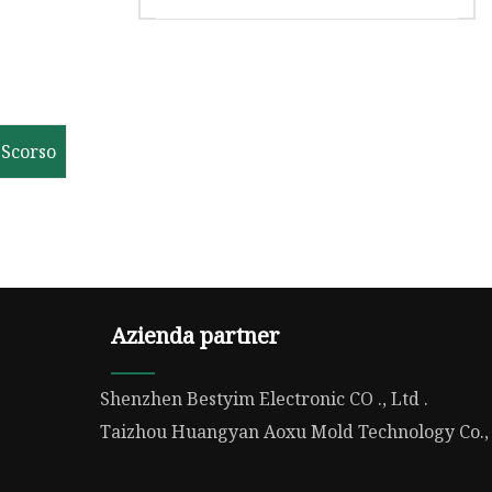
la stampa uniforme di
modelli di
Inchiostro siliconico liquido per
abbigliamento e tessuti
stampa lucida del modello tessile
di grado industriale della Cina 1,
questo tipo di si
Scorso
Azienda partner
Shenzhen Bestyim Electronic CO ., Ltd .
Taizhou Huangyan Aoxu Mold Technology Co., 