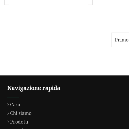
limitata.
a base solvente
Nome prodotto: RED LAKE SNL
(PR53:1) Codice: PR53:1-SNL
Controtipo: Irgalite Red SNL
CINO.: 15585:1 N. CAS: 5160-02-1
Primo
N.
Navigazione rapida
Casa
Chi siamo
Prodotti