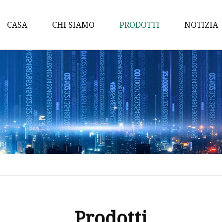
CASA
CHI SIAMO
PRODOTTI
NOTIZIA
Silicone HD
Soffio di silicone
Inchiostro siliconico per
Silicone per goffratura
Composti siliconici
Inchiostro siliconico per
serigrafia
Inchiostro solvente
Inchiostro siliconico
Prodotti
Silicone opaco lucido