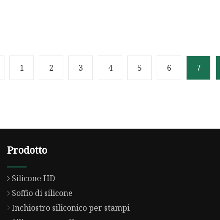
1
2
3
4
5
6
7
Prodotto
Silicone HD
Soffio di silicone
Inchiostro siliconico per stampi