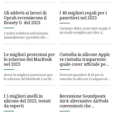
fino a 40 ore di durata
Gli addetti ai lavori di
I 40 migliori regali per i
Oprah recensiscono il
panettieri nel 2023
Beauty O. del 2023
Cucinare dolci, come fare regali, è
un modo semplice per dire a
I nostri redattori selezionano
qualcuno quanto tieni a lui senza
manualmente i prodotti che
usare parole. Per la
presentiamo. Potremmo
guadagnare commissioni dai link
presen
Le migliori protezioni per
Custodia in silicone Apple
lo schermo del MacBook
vs custodia trasparente:
nel 2023
quale cover ufficiale per
iPhone è migliore?
Avere la migliore protezione per
Dovresti spendere $ 49 per la
lo schermo del MacBook è un'idea
custodia in silicone o trasparente?
intelligente e garantirà che il tuo
Caratterizzata da un esterno
display abbia la m
setoso e morbido al tat
I 5 migliori anelli in
Recensione Soundpeats
silicone del 2023, testati
Air4: alternative AirPods
da esperti
convenienti che
potrebbero essere