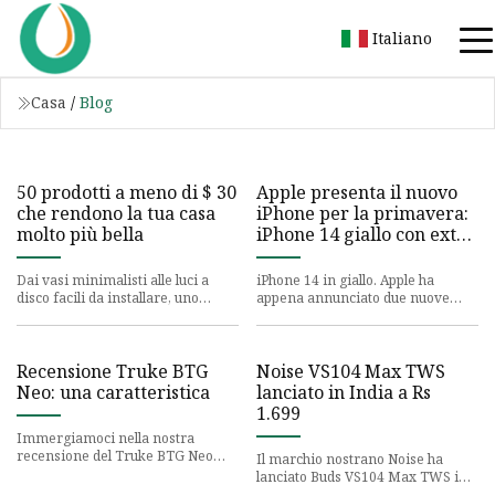
Italiano
Casa
/
Blog
50 prodotti a meno di $ 30
Apple presenta il nuovo
che rendono la tua casa
iPhone per la primavera:
molto più bella
iPhone 14 giallo con extra
a sorpresa
Dai vasi minimalisti alle luci a
iPhone 14 in giallo. Apple ha
disco facili da installare, uno
appena annunciato due nuove
spazio aggiornato sta arrivando.
varianti di iPhone 14, le versioni
Non c'è nessun posto
gialle di iPhone 14 e iPh
Recensione Truke BTG
Noise VS104 Max TWS
Neo: una caratteristica
lanciato in India a Rs
1.699
Immergiamoci nella nostra
recensione del Truke BTG Neo
Il marchio nostrano Noise ha
appena lanciato e vediamo cosa
lanciato Buds VS104 Max TWS in
hanno da offrire questi auricolar
India. I nuovi auricolari offrono