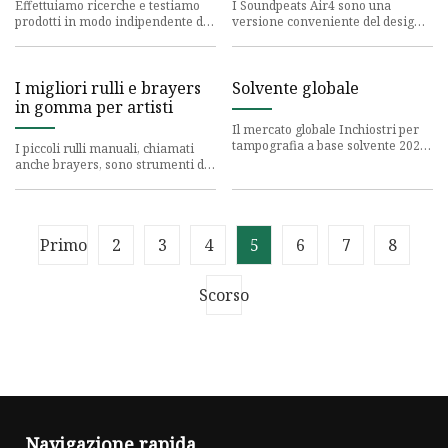
migliori
Effettuiamo ricerche e testiamo
I Soundpeats Air4 sono una
prodotti in modo indipendente da
versione conveniente del design
oltre 120 anni. Se acquisti tramite
originale degli AirPods con alcune
i nostri link, po
funzionalità extra, ma no
I migliori rulli e brayers
Solvente globale
in gomma per artisti
Il mercato globale Inchiostri per
tampografia a base solvente 2023
I piccoli rulli manuali, chiamati
è un rapporto ampio e completo
anche brayers, sono strumenti di
che fornisce un’analis
stampa utilizzati per applicare
uno strato sottile d
Primo
2
3
4
5
6
7
8
Scorso
Navigazione rapida