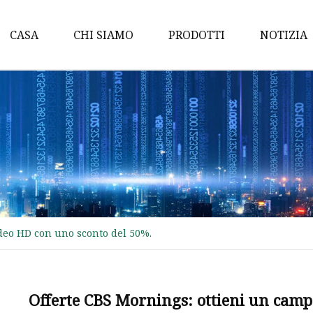
CASA
CHI SIAMO
PRODOTTI
NOTIZIA
Silicone HD
Soffio di silicone
Inchiostro siliconico per
Silicone per goffratura
Composti siliconici
Inchiostro siliconico per
serigrafia
deo HD con uno sconto del 50%.
Inchiostro solvente
Inchiostro siliconico
Offerte CBS Mornings: ottieni un camp
Silicone opaco lucido