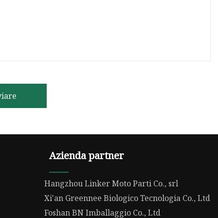
viare
Azienda partner
Hangzhou Linker Moto Parti Co., srl
Xi'an Greennee Biologico Tecnologia Co., Ltd
Foshan BN Imballaggio Co., Ltd