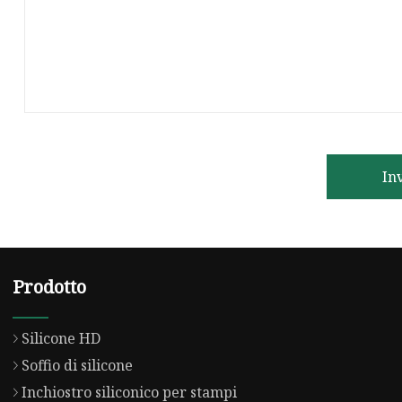
In
Prodotto
Silicone HD
Soffio di silicone
Inchiostro siliconico per stampi