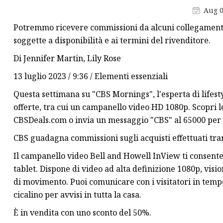
Aug 0
Silicone per trasferiment
calore
Potremmo ricevere commissioni da alcuni collegamenti
soggette a disponibilità e ai termini del rivenditore.
Silicone ad essiccazione 
Di Jennifer Martin, Lily Rose
13 luglio 2023 / 9:36 / Elementi essenziali
Questa settimana su "CBS Mornings", l'esperta di lifes
offerte, tra cui un campanello video HD 1080p. Scopri le
CBSDeals.com o invia un messaggio "CBS" al 65000 per 
CBS guadagna commissioni sugli acquisti effettuati tr
Il campanello video Bell and Howell InView ti consente
tablet. Dispone di video ad alta definizione 1080p, vis
di movimento. Puoi comunicare con i visitatori in temp
cicalino per avvisi in tutta la casa.
È in vendita con uno sconto del 50%.